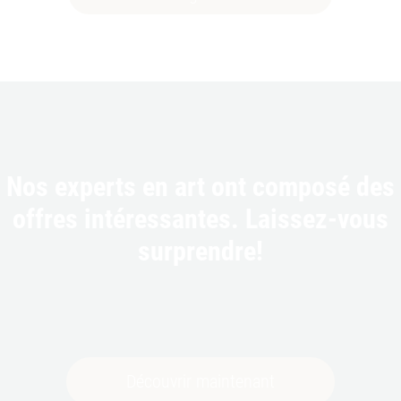
aujourd’hui | AstaGuru
Nos experts en art ont composé des
MANJIT BAWA
Lot 29
Untitled
, 1997
offres intéressantes. Laissez-vous
Oil on canvas
surprendre!
€182.000 - 397.000
Découvrir maintenant