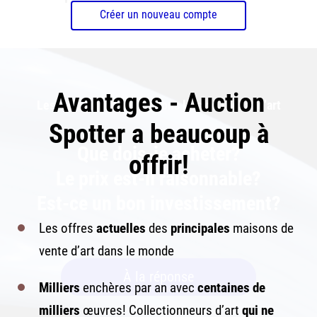
Créer un nouveau compte
Avantages - Auction
Les trois grandes questions lors de l’achat d’art
Spotter a beaucoup à
Que dois-je acheter?
offrir!
Le prix est-il raisonnable?
Est-ce un bon investissement?
Les offres
actuelles
des
principales
maisons de
vente d’art dans le monde
À la réponse
Milliers
enchères par an avec
centaines de
milliers
œuvres! Collectionneurs d’art
qui ne