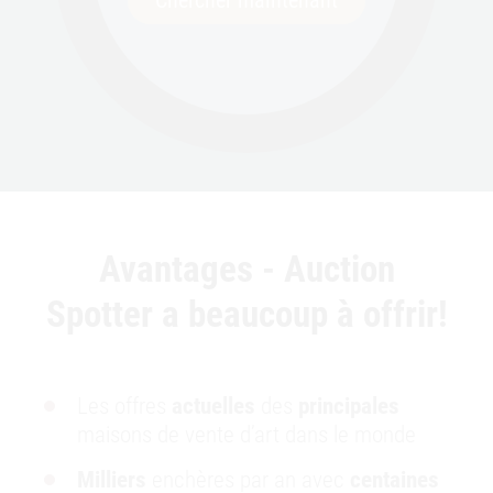
Chercher maintenant
aujourd’hui | AstaGuru
S H RAZA
Lot 35
Jala Bindu
, 1990
Acrylic on canvas
€545.000 - 851.000
Avantages - Auction
Spotter a beaucoup à offrir!
Les offres
actuelles
des
principales
maisons de vente d’art dans le monde
Milliers
enchères par an avec
centaines