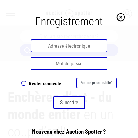
highlight_off
Enregistrement
Chercher maintenant
Rester connecté
Mot de passe oublié?
Enchères d’art - du
S’inscrire
monde entier
en un
coup d’œil!
Nouveau chez Auction Spotter ?