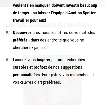
veulent
rien manquer
, doivent investir beaucoup
de temps - ou laisser l’équipe
d’Auction Spotter
travailler pour eux!
Les faits marquants des prochains
jours
Découvrez
chez nous les offres de vos
artistes
préférés
- dans des endroits que vous ne
voir tous les lots des 7 jours suivants >
chercheriez jamais !
Laissez-vous
inspirer
par nos recherches
curatées et profitez de nos suggestions
personnalisées
. Enregistrez vos
recherches
et
vos œuvres d’art préférées.