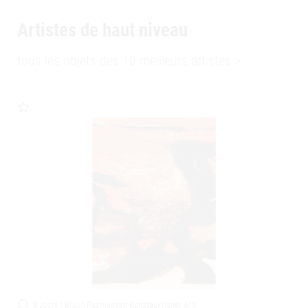
Artistes de haut niveau
tous les objets des 10 meilleurs artistes >
aujourd’hui | AstaGuru
F N SOUZA
Lot 39
Head Of A Women
, 1961
Oil on canvas
€272.000 - 363.000
8 Jours | Bruun Rasmussen Kunstauktioner A/S