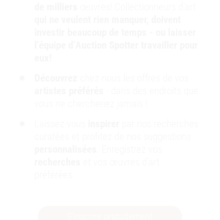
de milliers
œuvres! Collectionneurs d’art
qui ne veulent
rien manquer
, doivent
investir beaucoup de temps - ou laisser
l’équipe
d’Auction Spotter
travailler pour
eux!
aujourd’hui | AstaGuru
Découvrez
chez nous les offres de vos
M F HUSAIN
artistes préférés
- dans des endroits que
Lot 42
Untitled
, 1970
vous ne chercheriez jamais !
Oil on canvas
€363.000 - 545.000
Laissez-vous
inspirer
par nos recherches
curatées et profitez de nos suggestions
personnalisées
. Enregistrez vos
recherches
et vos œuvres d’art
préférées.
S’inscrire gratuitement