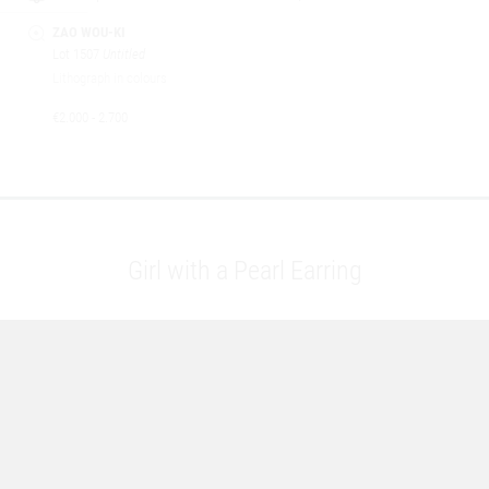
ZAO WOU-KI
Lot 1507
Untitled
Lithograph in colours
€2.000 - 2.700
Girl with a Pearl Earring