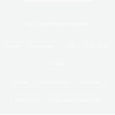
Top 10 des recherches curatées:
fotoform
Female Artists
-5.000
5.000 - 50.000
aujourd’hui | AstaGuru
J SWAMINATHAN
50.000+
Lot 31
Untitled (Bird, Tree And Mountain Series)
, 1986
Oil on canvas
€182.000 - 397.000
Giant Art
Giant Photography
Black Artists
Chinese Artists
Europe's Leading Gallery Artists