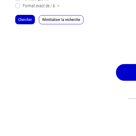
Format exact de / à
>
Chercher
Réinitialiser la recherche