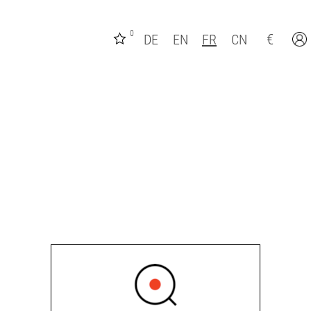
0
€
DE
EN
FR
CN