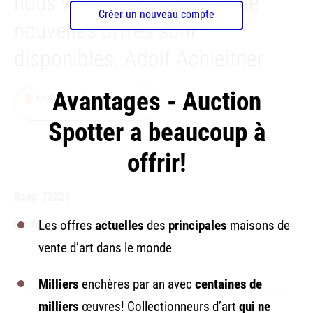
nous vous informerons si de
Créer un nouveau compte
nouvelles offres sont
disponibles. Adolf Achleitner
Avantages - Auction
Notification de nouveaux objets
Spotter a beaucoup à
offrir!
Rang
72024
0 offres
(dans les 12 derniers mois)
Les offres
actuelles
des
principales
maisons de
vente d’art dans le monde
Milliers
enchères par an avec
centaines de
milliers
œuvres! Collectionneurs d’art
qui ne