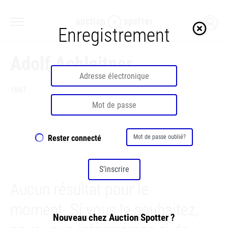
highlight_off
Enregistrement
Adolf Achleitner
1867
Rester connecté
Mot de passe oublié?
S’inscrire
Aucun résultat pour le
moment. Si vous le souhaitez,
Nouveau chez Auction Spotter ?