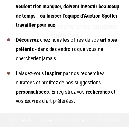
veulent
rien manquer
, doivent investir beaucoup
Adolf Achleitner
de temps - ou laisser l’équipe
d’Auction Spotter
Inclus dans les recherches curatées
travailler pour eux!
suivantes
Découvrez
chez nous les offres de vos
artistes
préférés
- dans des endroits que vous ne
chercheriez jamais !
Laissez-vous
inspirer
par nos recherches
curatées et profitez de nos suggestions
personnalisées
. Enregistrez vos
recherches
et
vos œuvres d’art préférées.
LEXIQUE
ARTISTES
CONTACT & MENTIONS LÉGALES
CONFIDENTIALITÉ