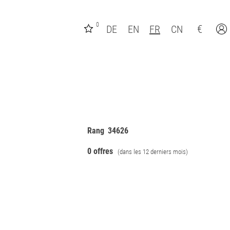
0
€
DE
EN
FR
CN
Rang
34626
0 offres
(dans les 12 derniers mois)