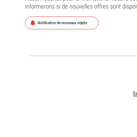
informerons si de nouvelles offres sont disp
chevron_right
Notification de nouveaux objets
I