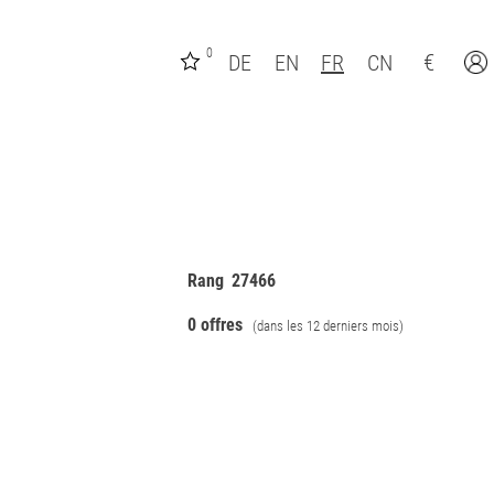
0
€
DE
EN
FR
CN
Rang
27466
0 offres
(dans les 12 derniers mois)