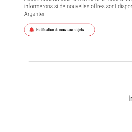
informerons si de nouvelles offres sont disp
Argenter
chevron_right
Notification de nouveaux objets
I