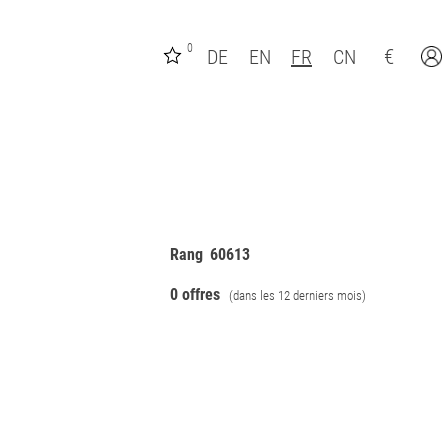
0
€
DE
EN
FR
CN
Rang
60613
0 offres
(dans les 12 derniers mois)