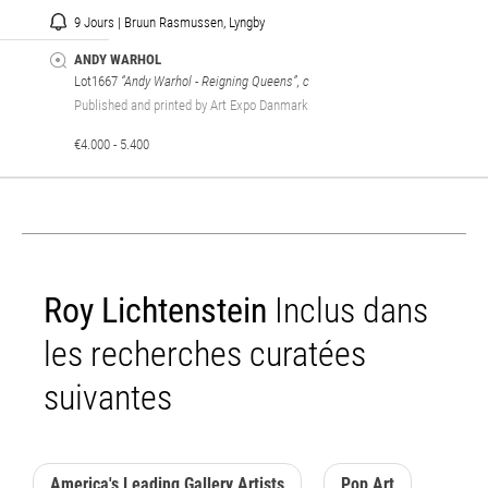
9 Jours | Bruun Rasmussen, Lyngby
ANDY WARHOL
Lot1667
“Andy Warhol - Reigning Queens”, c
Published and printed by Art Expo Danmark
€4.000 - 5.400
Roy Lichtenstein
Inclus dans
les recherches curatées
suivantes
America's Leading Gallery Artists
Pop Art