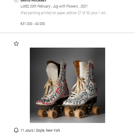
DAVID HOCKNEY
Lot82
20th February , Jug with Flowers
, 2021
iPad painting printed on paper, edition 27 of 50, plus 1 art...
€31.000 - 43.000
11 Jours | Doyle, New York