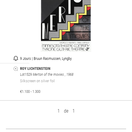
9 Jours | Bruun Rasmussen, Lyngby
ROY LICHTENSTEIN
Lot1529
Merton of the movies
, 1968
Silkscreen on silver foil
€1.100 - 1.300
1
de
1