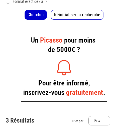
Format exact de / à
>
Chercher
Réinitialiser la recherche
3 Résultats
Prix ↑
Trier par: