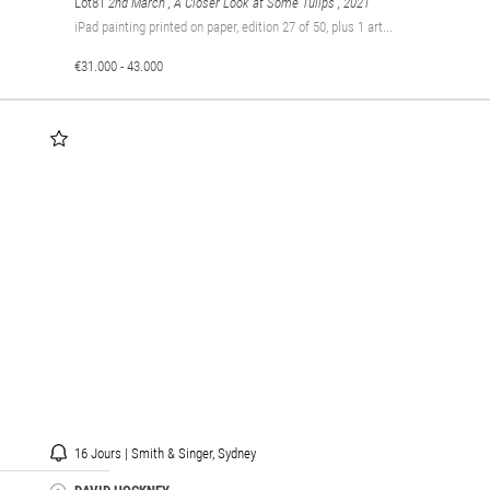
Lot81
2nd March , A Closer Look at Some Tulips
, 2021
iPad painting printed on paper, edition 27 of 50, plus 1 art...
€31.000 - 43.000
16 Jours | Smith & Singer, Sydney