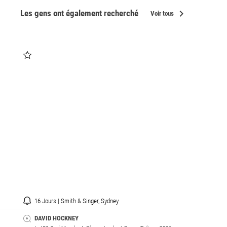
chevron_right
Les gens ont également recherché
Voir tous
16 Jours | Smith & Singer, Sydney
DAVID HOCKNEY