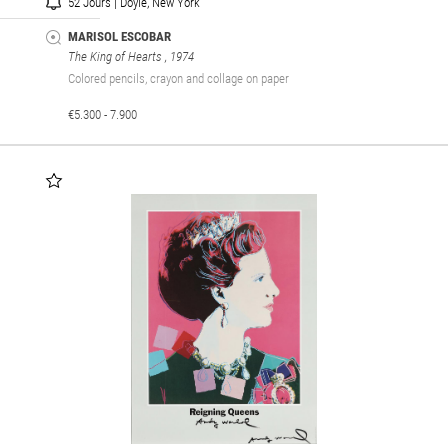
52 Jours | Doyle, New York
MARISOL ESCOBAR
The King of Hearts
, 1974
Colored pencils, crayon and collage on paper
€5.300 - 7.900