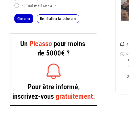
Format exact de / à
>
Chercher
Réinitialiser la recherche
4
R
L
O
€