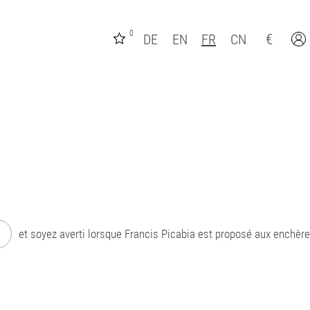
0
€
DE
EN
FR
CN
ht
et soyez averti lorsque Francis Picabia est proposé aux enchère