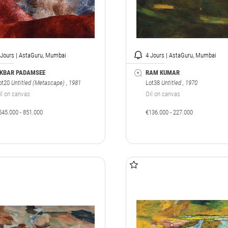
 Jours | AstaGuru, Mumbai
4 Jours | AstaGuru, Mumbai
KBAR PADAMSEE
RAM KUMAR
ot20
Untitled (Metascape)
, 1981
Lot38
Untitled
, 1970
il on canvas
Oil on canvas
545.000 - 851.000
€136.000 - 227.000