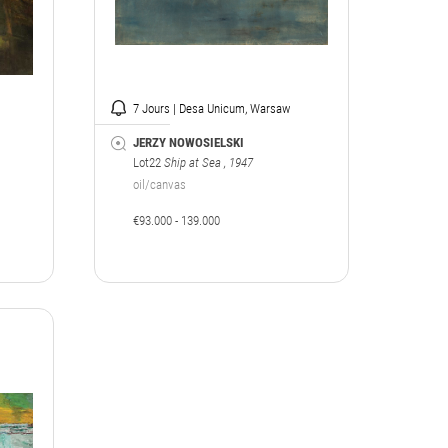
7 Jours | Desa Unicum, Warsaw
JERZY NOWOSIELSKI
Lot22
Ship at Sea
, 1947
oil/canvas
€93.000 - 139.000