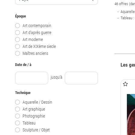
46 offres (da
Aquarelle
Époque
Tableau :
Art contemporain
Art d’après guerre
Art moderne
Art de XIXème siecle
Maîtres anciens
Les ge
Date de / à
jusqu’à
Technique
Aquarelle / Dessin
Art graphique
Photographie
Tableau
Sculpture / Objet