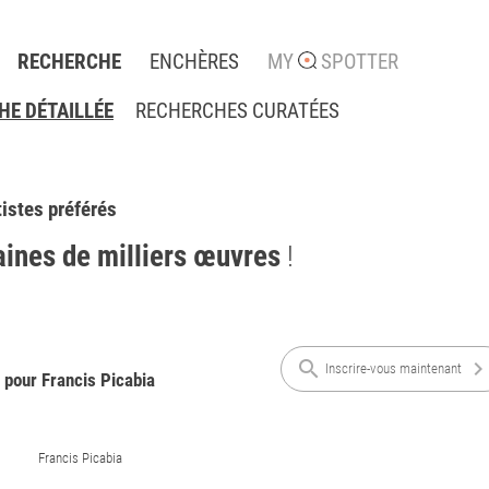
RECHERCHE
ENCHÈRES
MY
SPOTTER
E DÉTAILLÉE
RECHERCHES CURATÉES
tistes préférés
aines de milliers œuvres
!
search
chevron_rig
Inscrire-vous maintenant
 pour Francis Picabia
Francis Picabia