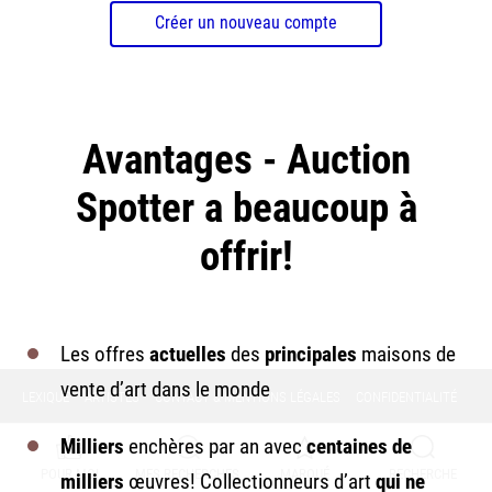
Créer un nouveau compte
Avantages - Auction
Spotter a beaucoup à
offrir!
Les offres
actuelles
des
principales
maisons de
vente d’art dans le monde
LEXIQUE
ARTISTES
CONTACT & MENTIONS LÉGALES
CONFIDENTIALITÉ
Milliers
enchères par an avec
centaines de
POUR MOI
MES RECHERCHES
MARQUÉ
RECHERCHE
milliers
œuvres! Collectionneurs d’art
qui ne